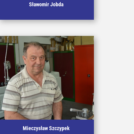
Sławomir Jobda
Specjalista w zakresie obróbki skrawaniem w
środowisku CAD-wykorzystywanym w procesie
wytwarzania oprzyrządowania do procesów
deformacji plastycznej.
Mieczysław Szczypek
Specjalista w zakresie obróbki skrawaniem