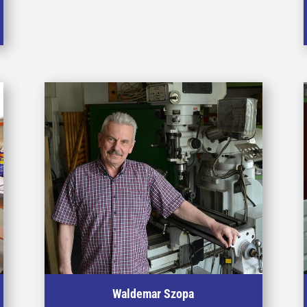
Waldemar Szopa
Specjalista w zakresie obróbki skrawaniem