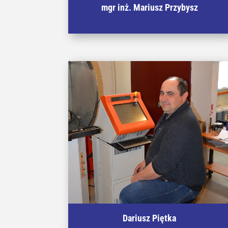
mgr inż. Mariusz Przybysz
Specjalista w badaniach właściwości
mechanicznych materiałów po dużej deformacji
plastycznej metodami statycznego zrywania,
zginania oraz ściskania a także dynamicznych
prób udarowych.
Dariusz Piętka
Specjalista w zakresie obsługi aparatury do