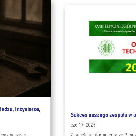
edze, Inżynierze,
Sukces naszego zespołu w o
cze 17, 2025
liśmy naszego
Z radością informujemy, że Pano