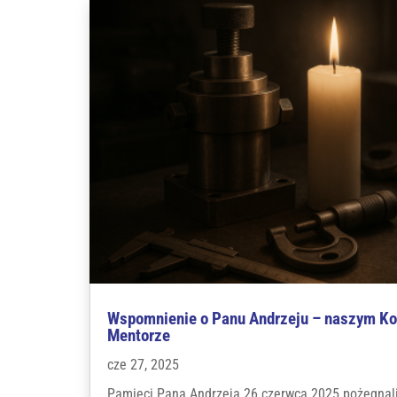
Wspomnienie o Panu Andrzeju – naszym Kol
Mentorze
cze 27, 2025
Pamięci Pana Andrzeja 26 czerwca 2025 pożegna