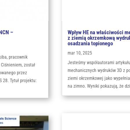
 NCN –
Wpływ HE na właściwości m
z ziemią okrzemkową wydru
osadzania topionego
mar 10, 2025
kiba, pracownik
Jesteśmy współautorami artykułu
Ciśnieniem, został
mechanicznych wydruków 3D z po
sowanego przez
ziemi okrzemkowej jako wypełnia
28. Tytuł projektu:
na zimno. Wyniki pokazują, że dz