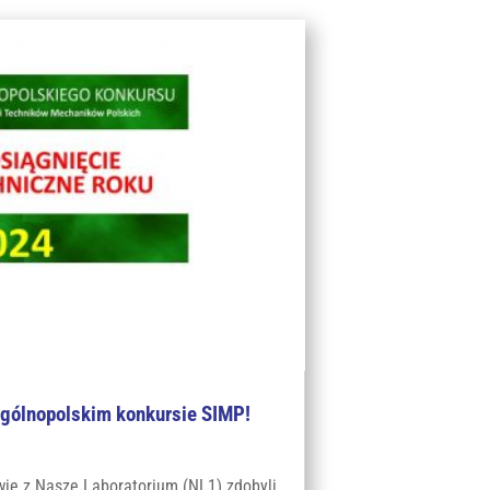
gólnopolskim konkursie SIMP!
wie z Nasze Laboratorium (NL1) zdobyli