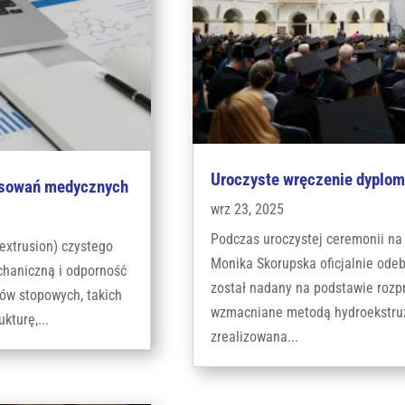
Uroczyste wręczenie dyplom
tosowań medycznych
wrz 23, 2025
Podczas uroczystej ceremonii na 
extrusion) czystego
Monika Skorupska oficjalnie odeb
chaniczną i odporność
został nadany na podstawie rozp
ów stopowych, takich
wzmacniane metodą hydroekstruzj
kturę,...
zrealizowana...