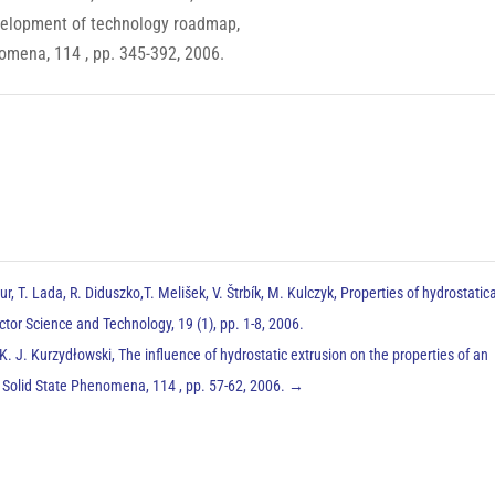
velopment of technology roadmap,
nomena, 114 , pp. 345-392, 2006.
, T. Lada, R. Diduszko,T. Melišek, V. Štrbík, M. Kulczyk, Properties of hydrostatica
tor Science and Technology, 19 (1), pp. 1-8, 2006.
. J. Kurzydłowski, The influence of hydrostatic extrusion on the properties of an
B: Solid State Phenomena, 114 , pp. 57-62, 2006.
→