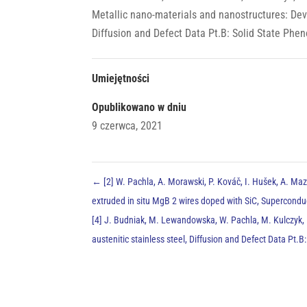
Metallic nano-materials and nanostructures: De
Diffusion and Defect Data Pt.B: Solid State Phe
Umiejętności
Opublikowano w dniu
9 czerwca, 2021
←
[2] W. Pachla, A. Morawski, P. Kováč, I. Hušek, A. Mazur
extruded in situ MgB 2 wires doped with SiC, Superconduc
[4] J. Budniak, M. Lewandowska, W. Pachla, M. Kulczyk, K
austenitic stainless steel, Diffusion and Defect Data Pt.