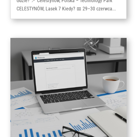
Gdzie? 📍 Celestynów, Polska – Technology Park
CELESTYNÓW, Lasek 7 Kiedy? 📅 29–30 czerwca...